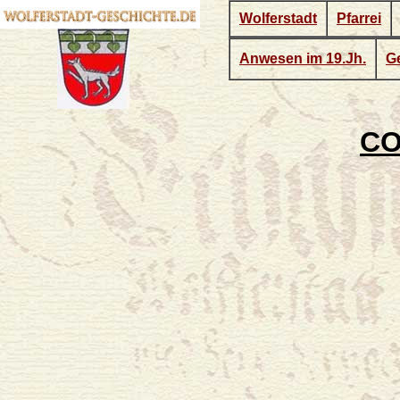
Wolferstadt
Pfarrei
Anwesen im 19.Jh.
Ge
CO