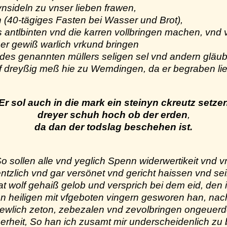
ynsideln zu vnser lieben frawen,
n (40-tägiges Fasten bei Wasser und Brot),
 antlbinten vnd die karren vollbringen machen, vnd
er gewiß warlich vrkund bringen
 des genannten müllers seligen sel vnd andern gläu
ilf dreyßig meß hie zu Wemdingen, da er begraben lie
Er sol auch in die mark ein steinyn ckreutz setze
dreyer schuh hoch ob der erden
,
da dan der todslag beschehen ist.
o sollen alle vnd yeglich Spenn widerwertikeit vnd 
ntzlich vnd gar versönet vnd gericht haissen vnd sei
t wolf gehaiß gelob und versprich bei dem eid, den
en heiligen mit vfgeboten vingern gesworen han, nac
rewlich zeton, zebezalen vnd zevolbringen ongeuer
erheit, So han ich zusamt mir underscheidenlich zu