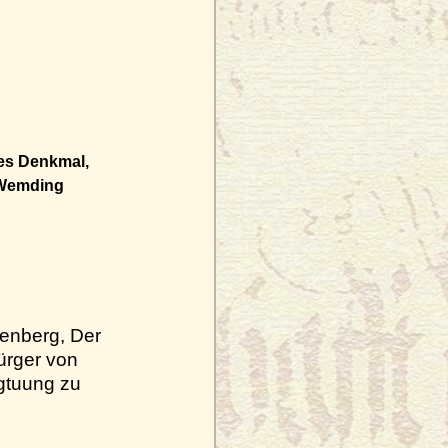
ges Denkmal,
u Wemding
enberg, Der
ürger von
gtuung zu