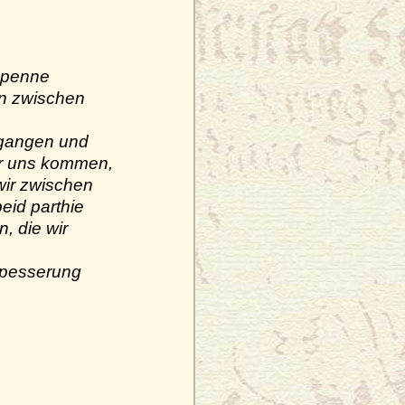
 Spenne
en zwischen
angen und
der uns kommen,
wir zwischen
eid parthie
n, die wir
u pesserung