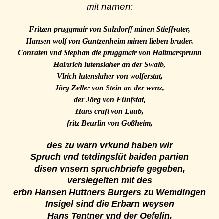
mit namen:
Fritzen pruggmair von Sulzdorff minen Stieffvater,
Hansen wolf von Guntzenheim minen lieben bruder,
Conraten vnd Stephan die pruggmair von Haitmarsprunn
Hainrich lutenslaher an der Swalb,
Vlrich lutenslaher von wolferstat,
Jörg Zeller von Stein an der wenz,
der Jörg von Fünfstat,
Hans craft von Laub,
fritz Beurlin von Goßheim,
des zu warn vrkund haben wir
Spruch vnd tetdingslüt baiden partien
disen vnsern spruchbriefe gegeben,
versiegelten mit des
erbn Hansen Huttners Burgers zu Wemdingen
Insigel sind die Erbarn weysen
Hans Tentner vnd der Oefelin.