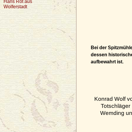
Hans Rot aus
Wolferstadt
Bei der Spitzmühl
dessen historische
aufbewahrt ist.
Konrad Wolf v
Totschläger
Wemding und