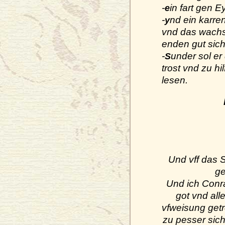
-
in fart gen E
e
-
nd ein karre
y
vnd das wachs
enden gut sich
-
under sol er
S
trost vnd zu h
lesen.
Und vff das S
ge
Und ich Conra
got vnd all
vfweisung get
zu pesser sich