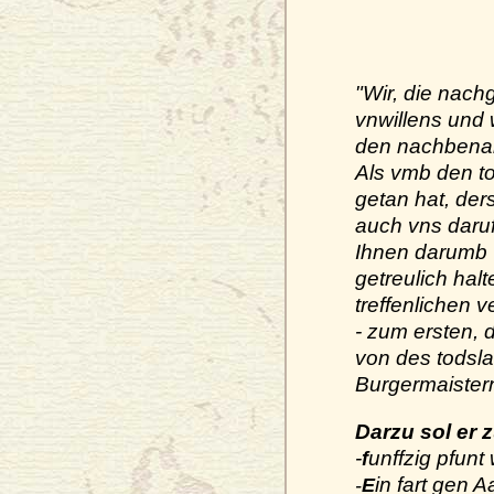
"Wir, die nach
vnwillens und 
den nachbena
Als vmb den t
getan hat, der
auch vns daruf
Ihnen darumb 
getreulich halt
treffenlichen 
- zum ersten, 
von des todsl
Burgermaiste
Darzu sol er 
-
unffzig pfunt
f
in
fart gen A
-
E