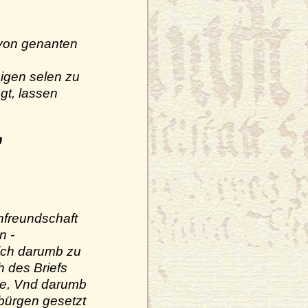
 von genanten
bigen selen zu
gt, lassen
n
vnfreundschaft
n -
 ich darumb zu
h des Briefs
de, Vnd darumb
 bürgen gesetzt