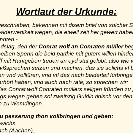
Wortlaut der Urkunde:
geschrieben, bekennen mit disem brief von solcher
widerwertikeit wegen, die etweil zeit her gewert hab
nnten -
odslag, den der
Conrat wolf an Conraten müller
beg
selben Spenn die beid parthie mit gutem willen hin
f mit Hantgeben treuen an eyd stat gelobt, also wie 
vßsprechen setzen und machen, das sie solichs vf b
en vnd vollfüren, vnd vff das nach beiderteil fürbringe
verhört haben, vnd auch nach rate, so sprechen wir:
das Conrat wolf Conraten müllers seligen fründen z
ags wegen geben sol zweinzig
Guldin rinisch vor den
rn zu Wemdingen.
zu pesserung thon vollbringen und geben:
wachs,
ach
(Aachen),