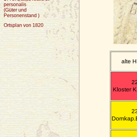
personalis
(Güter und
Personenstand )
Ortsplan von 1820
alte H
2
Kloster 
2
Domkap.E