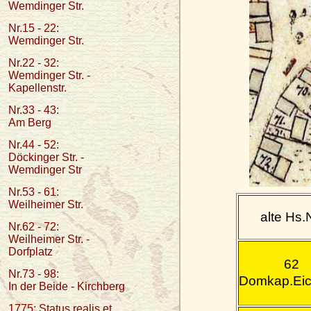
Wemdinger Str.
Nr.15 - 22:
Wemdinger Str.
Nr.22 - 32:
Wemdinger Str. -
Kapellenstr.
Nr.33 - 43:
Am Berg
Nr.44 - 52:
Döckinger Str. -
Wemdinger Str
Nr.53 - 61:
Weilheimer Str.
alte Hs.
Nr.62 - 72:
Weilheimer Str. -
Dorfplatz
62
Nr.73 - 98:
Domkap.Eic
In der Beide - Kirchberg
1775: Status realis et