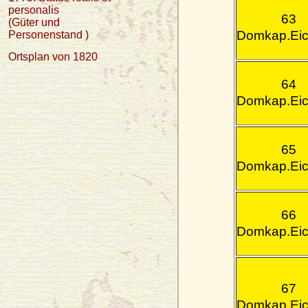
personalis
63
(Güter und
Domkap.Eic
Personenstand )
Ortsplan von 1820
64
Domkap.Eic
65
Domkap.Eic
66
Domkap.Eic
67
Domkap.Eic