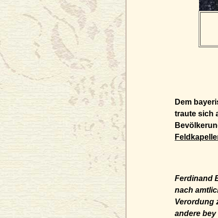
Dem bayeris
traute sich
Bevölkerung
Feldkapell
Ferdinand 
nach amtlic
Verordung z
andere bey 