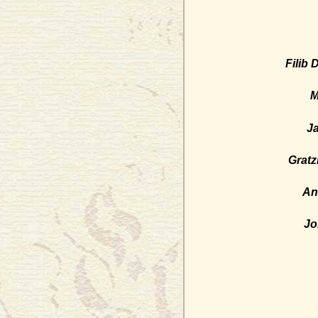
Filib 
M
J
Gratz
An
Jo