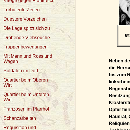
Kriege gegen Frankreich
Turbulente Zeiten
Duestere Vorzeichen
Die Lage spitzt sich zu
Ma
Drohende Viehseuche
Truppenbewegungen
Mit Mann und Ross und
Neben den
Wagen
die Herrs
Soldaten im Dorf
bis zum R
Quartier beim Oberen
linksrhei
Wirt
Regensbur
Quartier beim Unteren
Besitzung
Wirt
Klosterst
Franzosen im Pfarrhof
Opfer fie
Hausrat,
Schanzarbeiten
Reliquien
Requisition und