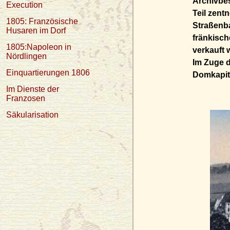
Archivbes
Execution
Teil zent
1805: Französische
Straßenb
Husaren im Dorf
fränkisc
1805:Napoleon in
verkauft 
Nördlingen
Im Zuge d
Einquartierungen 1806
Domkapite
Im Dienste der
Franzosen
Säkularisation