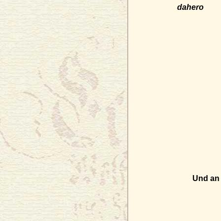
dahero
Und an 