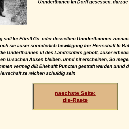
Unnderthanen Im Dorff gesessen, darzue 
g soll Ire Fürstl.Gn. oder desselben Unnderthannen zuenach
noch sie auser sonnderlich bewilligung Irer Herrschaft In R
ie Underthannen uf des Landrichters gebott, auser erhebl
n Ursachen Ausen bleiben, unnd nit erscheinen, So mege
men vermeg diß Ehehafft Puncten gestraft werden unnd die
errschaft ze reichen schuldig sein
naechste Seite:
die-Raete