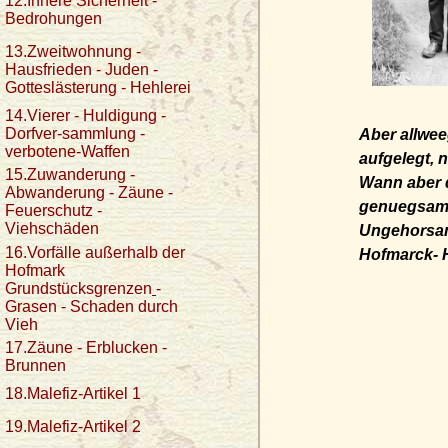
12.Innere Sicherheit -
Bedrohungen
13.Zweitwohnung -
Hausfrieden - Juden -
Gotteslästerung - Hehlerei
14.Vierer - Huldigung -
Dorfver-sammlung -
Aber allwee
verbotene-Waffen
aufgelegt, 
15.Zuwanderung -
Wann aber d
Abwanderung - Zäune -
genuegsame
Feuerschutz -
Viehschäden
Ungehorsam
16.Vorfälle außerhalb der
Hofmarck- H
Hofmark
Grundstücksgrenzen
-
Grasen - Schaden durch
Vieh
17.Zäune - Erblucken -
Brunnen
18.Malefiz-Artikel 1
19.Malefiz-Artikel 2