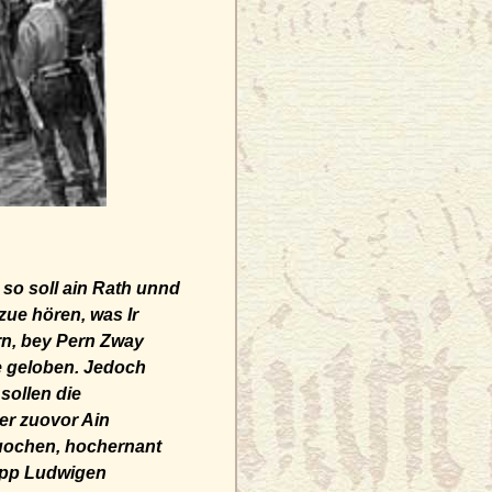
so soll ain Rath unnd
ue hören, was Ir
rn, bey Pern Zway
e geloben. Jedoch
sollen die
er zuovor Ain
suochen, hochernant
ipp Ludwigen