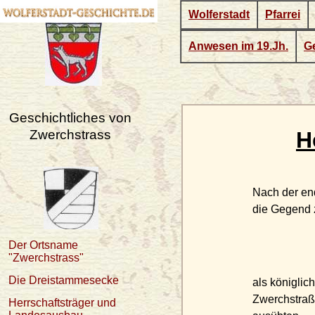
Wolferstadt
Pfarrei
Anwesen im 19.Jh.
Ge
Geschichtliches von
Zwerchstrass
H
Nach der en
die Gegend z
Der Ortsname
"Zwerchstrass"
Die Dreistammesecke
als königlic
Zwerchstraß
Herrschaftsträger und