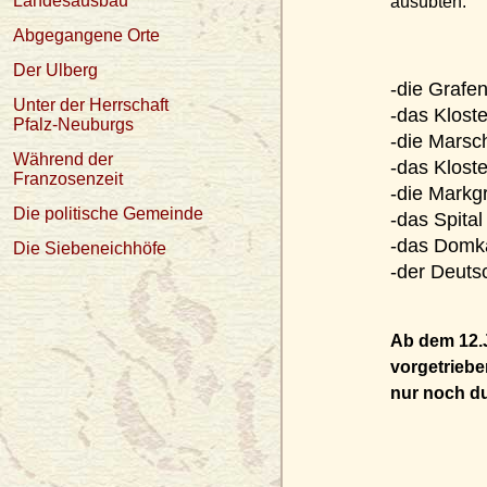
Landesausbau
ausübten.
Abgegangene Orte
Der Ulberg
-die Grafe
Unter der Herrschaft
-das Klost
Pfalz-Neuburgs
-die Marsc
Während der
-das Klost
Franzosenzeit
-die Markg
Die politische Gemeinde
-das Spita
-das Domka
Die Siebeneichhöfe
-der Deuts
Ab dem 12.
vorgetriebe
nur noch du