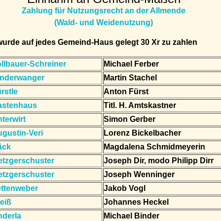
Zahlung für Nutzungsrecht an der Allmende
(Wald- und Weidenutzung)
wurde auf jedes Gemeind-Haus gelegt 30 Xr zu zahlen
llbauer-Schreiner
Michael Ferber
inderwanger
Martin Stachel
rstle
Anton Fürst
astenhaus
Titl. H. Amtskastner
terwirt
Simon Gerber
gustin-Veri
Lorenz Bickelbacher
äck
Magdalena Schmidmeyerin
tzgerschuster
Joseph Dir, modo Philipp Dirr
tzgerschuster
Joseph Wenninger
ettenweber
Jakob Vogl
eiß
Johannes Heckel
nderla
Michael Binder