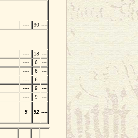
----
30
----
----
18
---
----
6
---
----
6
---
----
6
---
----
9
---
----
9
---
5
52
----