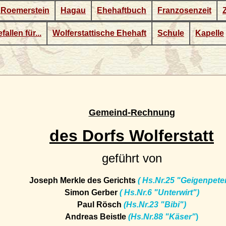
Roemerstein
Hagau
Ehehaftbuch
Franzosenzeit
fallen für...
Wolferstattische Ehehaft
Schule
Kapelle
Gemeind-Rechnung
des Dorfs Wolferstatt
geführt von
Joseph Merkle des Gerichts
( Hs.Nr.25 "Geigenpete
Simon Gerber
( Hs.Nr.6 "Unterwirt")
Paul Rösch
(Hs.Nr.23 "Bibi")
Andreas Beistle
(Hs.Nr.88 "Käser"
)