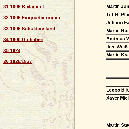
Martin Ju
31-1806-Beilagen-I
Titl. H. Pfa
32-1806-Einquartierungen
Johann Fä
33-1806-Schuldenstand
Martin Ru
Andreas V
34-1806-Guthaben
Jos. Weiß
35-1824
Martin Kr
36-1826/1827
Leopold K
Xaver Mie
Martin Sta