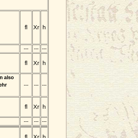
fl
Xr
h
---
---
---
fl
Xr
h
n also
ehr
---
---
---
fl
Xr
h
---
---
---
fl
Xr
h