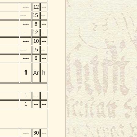
----
12
---
----
15
---
----
6
---
----
12
---
----
10
---
----
15
---
----
6
---
fl
Xr
h
1
---
---
1
---
---
----
30
---