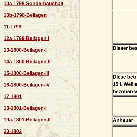
10a-1798-Sonderhaushalt
10b-1798-Beilagen
11-1799
12a-1799-Beilagen I
Dieser bes
13-1800-Beilagen-I
14a-1800-Beilagen-II
15-1800-Beilagen-III
Diese bet
15 f. Weil
16-1800-Beilagen-IV
bezohen w
17-1801
18-1801-Beilagen-I
19a-1801-Beilagen-II
Anheuer
20-1802