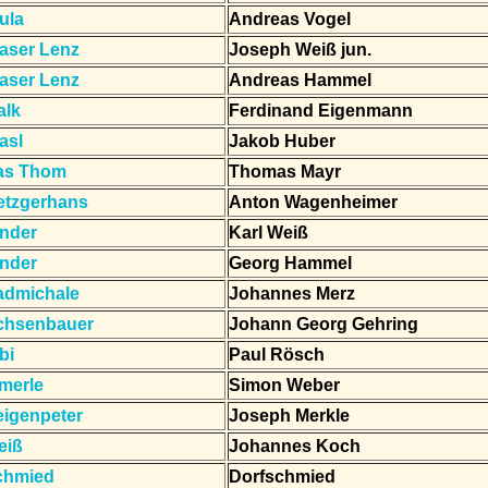
ula
Andreas Vogel
aser Lenz
Joseph Weiß jun.
aser Lenz
Andreas Hammel
alk
Ferdinand Eigenmann
asl
Jakob Huber
as Thom
Thomas Mayr
etzgerhans
Anton Wagenheimer
nder
Karl Weiß
nder
Georg Hammel
admichale
Johannes Merz
chsenbauer
Johann Georg Gehring
bi
Paul Rösch
merle
Simon Weber
igenpeter
Joseph Merkle
eiß
Johannes Koch
chmied
Dorfschmied