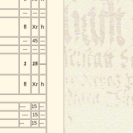
---
---
---
fl
Xr
h
---
45
---
---
---
---
1
15
----
fl
Xr
h
----
15
---
----
15
---
---
15
---