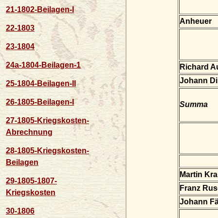
21-1802-Beilagen-I
Anheuer
22-1803
23-1804
24a-1804-Beilagen-1
Richard 
Johann Di
25-1804-Beilagen-II
26-1805-Beilagen-I
Summa
27-1805-Kriegskosten-
Abrechnung
28-1805-Kriegskosten-
Beilagen
Martin Kr
29-1805-1807-
Franz Ru
Kriegskosten
Johann Fä
30-1806