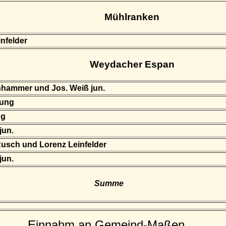
Mühlranken
nfelder
Weydacher Espan
nhammer und Jos. Weiß jun.
Jung
ng
jun.
usch und Lorenz Leinfelder
jun.
Summe
Einnahm an Gemeind-Maßen