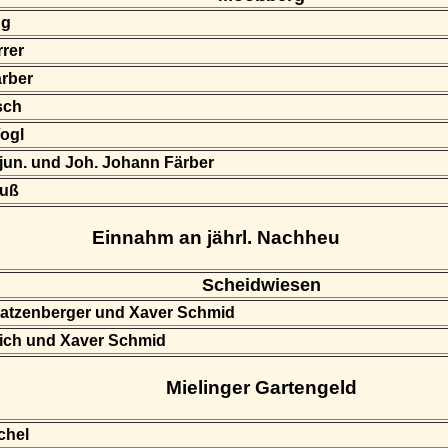
ng
rrer
rber
sch
ogl
 jun. und Joh. Johann Färber
auß
Einnahm an jährl. Nachheu
Scheidwiesen
atzenberger und Xaver Schmid
lich und Xaver Schmid
Mielinger Gartengeld
chel