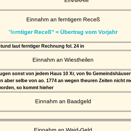
EINNAHM
Einnahm an ferntigem Receß
"fe
rntiger Receß" = Übertrag vom Vorjahr
tund laut ferntiger Rechnung fol. 24 in
Einnahm an Wiestheilen
rugen sonst von jedem Haus 10 Xr, von 9o Gemeindshäuser
len aber selbe von ao. 1774 an wegen theuren Zeiten nicht m
orden, so kommt hieher
Einnahm an Baadgeld
Einnahm an Waid-Geld