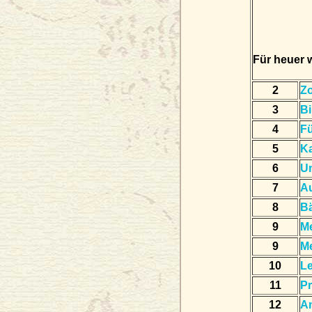
Für heuer 
2
Zo
3
B
4
Fü
5
K
6
Un
7
Au
8
B
9
Me
9
Me
10
L
11
Pr
12
A