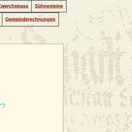
Zwerchstrass
Sühnesteine
Gemeinderechnungen
r")