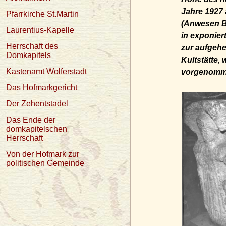
Jahre 1927
Pfarrkirche St.Martin
(Anwesen 
Laurentius-Kapelle
in exponier
Herrschaft des
zur aufgeh
Domkapitels
Kultstätte,
Kastenamt Wolferstadt
vorgenomm
Das Hofmarkgericht
Der Zehentstadel
Das Ende der
domkapitelschen
Herrschaft
Von der Hofmark zur
politischen Gemeinde