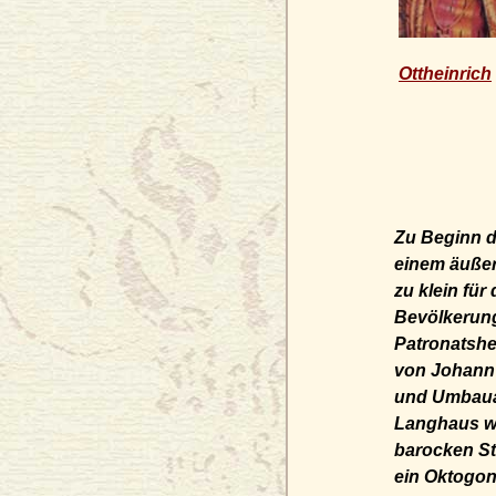
Ottheinrich
Zu Beginn de
einem äußer
zu klein für
Bevölkerung
Patronatsh
von Johann
und Umbaua
Langhaus wu
barocken St
ein Oktogon