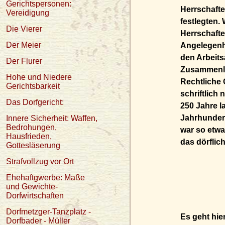
Gerichtspersonen:
Herrschafte
Vereidigung
festlegten.
Die Vierer
Herrschafte
Der Meier
Angelegenhe
den Arbeits
Der Flurer
Zusammenle
Hohe und Niedere
Rechtliche
Gerichtsbarkeit
schriftlich 
Das Dorfgericht:
250 Jahre l
Jahrhundert
Innere Sicherheit: Waffen,
Bedrohungen,
war so etwa
Hausfrieden,
das dörflich
Gottesläserung
Strafvollzug vor Ort
Ehehaftgwerbe: Maße
und Gewichte-
Dorfwirtschaften
Dorfmetzger-Tanzplatz -
Es geht hie
Dorfbader - Müller