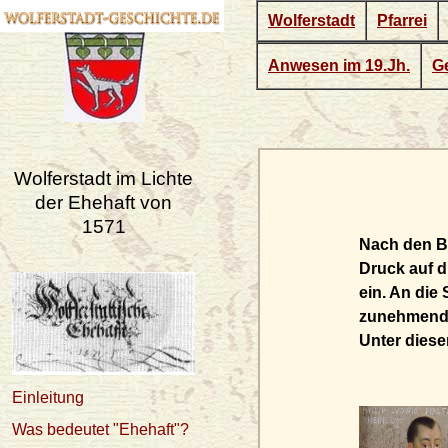
Wolferstadt
Pfarrei
Anwesen im 19.Jh.
Ge
Wolferstadt im Lichte
der Ehehaft von
1571
Nach den Ba
Druck auf d
ein. An die
zunehmende
Unter diese
Einleitung
Was bedeutet "Ehehaft"?