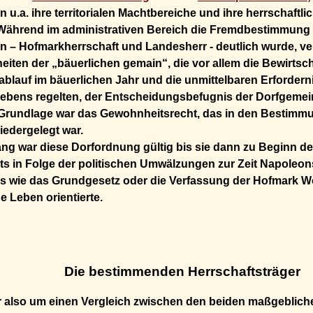
n u.a. ihre territorialen Machtbereiche und ihre herrschaftl
 Während im administrativen Bereich die Fremdbestimmung 
n – Hofmarkherrschaft und Landesherr - deutlich wurde, ve
iten der „bäuerlichen gemain“, die vor allem die Bewirtsch
ablauf im bäuerlichen Jahr und die unmittelbaren Erfordern
bens regelten, der Entscheidungsbefugnis der Dorfgemein
 Grundlage war das Gewohnheitsrecht, das in den Bestimm
niedergelegt war.
ang war diese Dorfordnung gültig bis sie dann zu Beginn d
s in Folge der politischen Umwälzungen zur Zeit Napoleons
s wie das Grundgesetz oder die Verfassung der Hofmark Wo
e Leben orientierte.
Die bestimmenden Herrschaftsträger
r also um einen Vergleich zwischen den beiden maßgeblic