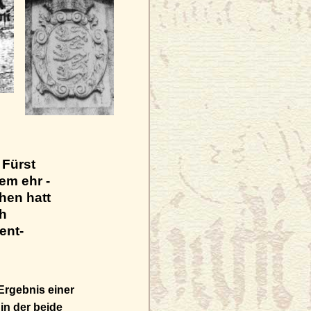
 Fürst
em ehr -
hen hatt
ch
ent-
Ergebnis einer
in der beide