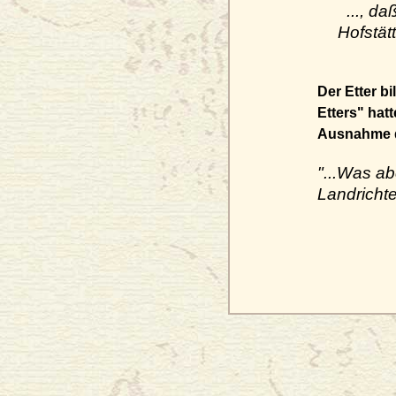
..., d
Hofstät
Der Etter b
Etters" hat
Ausnahme de
"...Was ab
Landricht