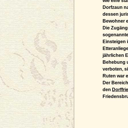
wie eine st
Dorfzaun na
dessen juri
Bewohner ei
Die Zugänge
sogenannten
Einsteigen 
Etteranliege
jährlichen 
Behebung u
verboten, 
Ruten war e
Der Bereic
den
Dorffri
Friedensbr